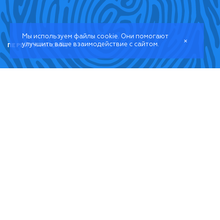
Мы используем файлы cookie. Они помогают
×
улучшить ваше взаимодействие с сайтом.
ПЕРЕЙТИ НА САЙТ
ОПИСАНИЕ ПРОЕКТА
Клиника “Академи-М” собрала у себя высококлассных
специалистов, каждый из которых – настоящий знаток
своего дела. Терапия, ортопедия, имплантология,
хирургия, ортодонтия – почти все разделы стоматологии
нашли себе местечко. Сотрудники клиники заботятся о
здоровье пациентов, поэтому применяем только самое
современное оборудование, лучшие европейские
материалы и качественные медикаменты. Все сотрудники
следуют современным протоколам лечения. Это научно
обоснованные и подтвержденные практикой руководства