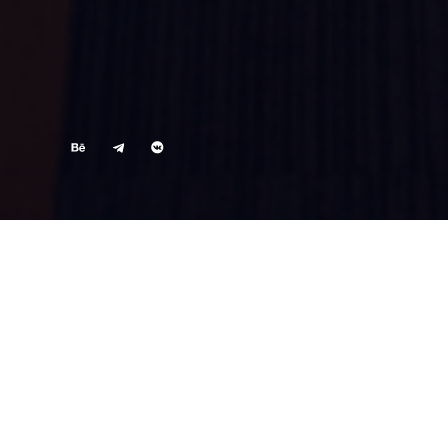
ВСЕ ПРОЕКТЫ
WEB- РАЗРАБОТКА
MOBILE
WEB
DP
Digital Park
Разработка интернет-мага