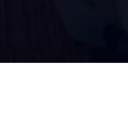
 РАЗРАБОТКА
DESIGN
MOTION
зина по продаже техники Apple