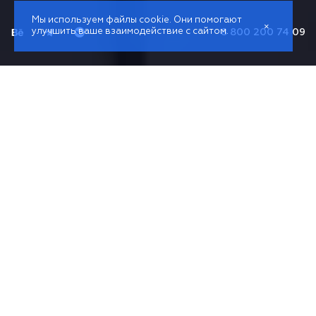
Мы используем файлы cookie. Они помогают
×
улучшить ваше взаимодействие с сайтом.
8 800 200 74 09
EnjoyTouch
— полносервисное digital-агентство с
собственным отделом разработки.
Основные направления нашей деятельности:
проектирование и дизайн, веб-разработка на