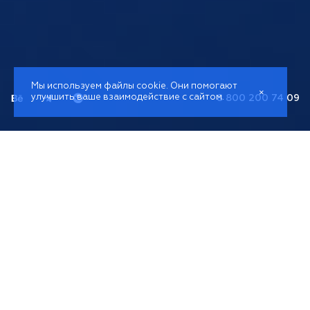
Мы используем файлы cookie. Они помогают
×
улучшить ваше взаимодействие с сайтом.
8 800 200 74 09
Создание motion design
для Вашего продукта
Видеопроизводство – отдельная сфера
деятельности digital-агентства «EnjoyTouch».
Продающее видео является эффективным