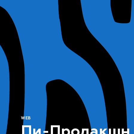
WEB
Пи-Продакшн